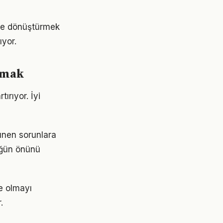
ime dönüştürmek
yor.
urmak
ırıyor. İyi
rünen sorunlara
lüğün önünü
e olmayı
.