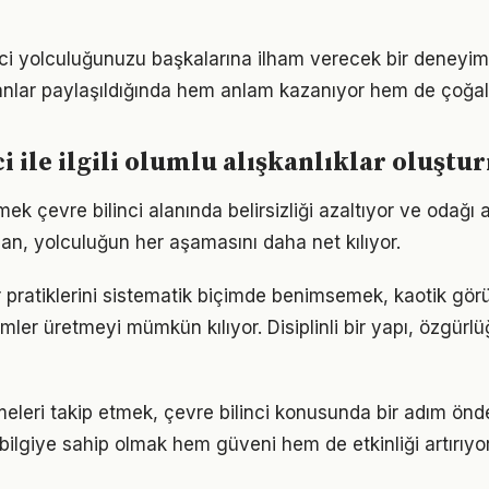
nci yolculuğunuzu başkalarına ilham verecek bir deney
lar paylaşıldığında hem anlam kazanıyor hem de çoğalı
ci ile ilgili olumlu alışkanlıklar oluşt
ek çevre bilinci alanında belirsizliği azaltıyor ve odağı art
lan, yolculuğun her aşamasını daha net kılıyor.
lar pratiklerini sistematik biçimde benimsemek, kaotik gö
ümler üretmeyi mümkün kılıyor. Disiplinli bir yapı, özgür
meleri takip etmek, çevre bilinci konusunda bir adım önd
bilgiye sahip olmak hem güveni hem de etkinliği artırıyor