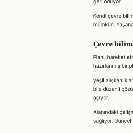
geri ödüyor.
Kendi çevre bili
mümkün. Yaşanan
Çevre bilin
Planlı hareket etm
hazırlanmış bir p
yeşil alışkanlık
bile düzenli çöz
açıyor.
Alanındaki geliş
sağlıyor. Güncel 