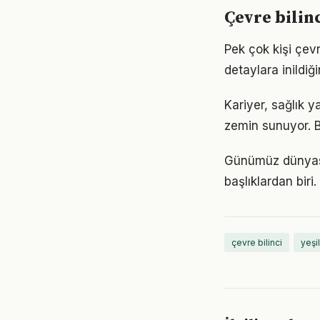
Çevre bilin
Pek çok kişi çev
detaylara inild
Kariyer, sağlık y
zemin sunuyor. Bu
Günümüz dünyası
başlıklardan bir
çevre bilinci
yeşil