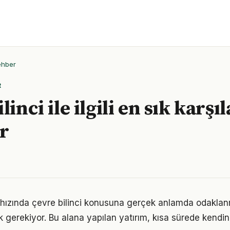
ehber
R
linci ile ilgili en sık karşı
r
ızında çevre bilinci konusuna gerçek anlamda odaklanma
k gerekiyor. Bu alana yapılan yatırım, kısa sürede kendin