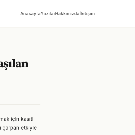
Anasayfa
Yazılar
Hakkımızda
İletişim
laşılan
k için kasıtlı
i çarpan etkiyle