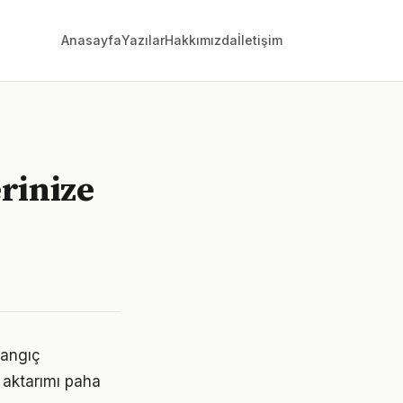
Anasayfa
Yazılar
Hakkımızda
İletişim
rinize
şlangıç
 aktarımı paha