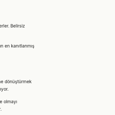
rler. Belirsiz
ın en kanıtlanmış
ime dönüştürmek
yor.
de olmayı
.