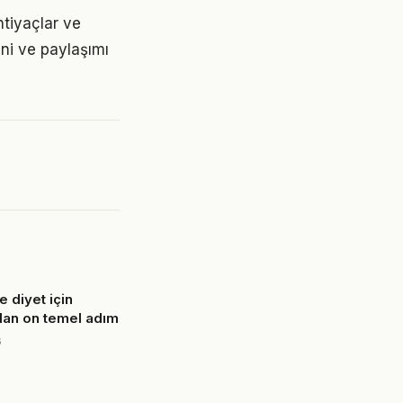
htiyaçlar ve
ini ve paylaşımı
 diyet için
olan on temel adım
6