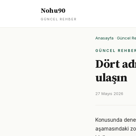
Nohu90
GÜNCEL REHBER
Anasayfa
·
Güncel R
GÜNCEL REHBE
Dört ad
ulaşın
27 Mayıs 2026
Konusunda deneyiml
aşamasındaki zor