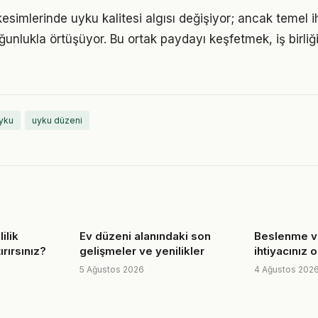
esimlerinde uyku kalitesi algısı değişiyor; ancak temel i
ğunlukla örtüşüyor. Bu ortak paydayı keşfetmek, iş birliğ
uyku
uyku düzeni
ilik
Ev düzeni alanındaki son
Beslenme ve
ırırsınız?
gelişmeler ve yenilikler
ihtiyacınız 
5 Ağustos 2026
4 Ağustos 202