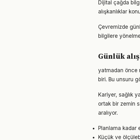
Dijital çağda bil
alışkanlıklar ko
Çevremizde günlü
bilgilere yönelm
Günlük alış
yatmadan önce ru
biri. Bu unsuru 
Kariyer, sağlık y
ortak bir zemin s
aralıyor.
Planlama kadar es
Küçük ve ölçülebil