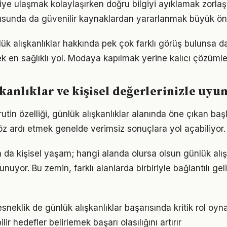
giye ulaşmak kolaylaşırken doğru bilgiyi ayıklamak zorlaş
nusunda da güvenilir kaynaklardan yararlanmak büyük ön
k alışkanlıklar hakkında pek çok farklı görüş bulunsa da
ek en sağlıklı yol. Modaya kapılmak yerine kalıcı çözümle
kanlıklar ve kişisel değerlerinizle uy
tin özelliği, günlük alışkanlıklar alanında öne çıkan baş
göz ardı etmek genelde verimsiz sonuçlara yol açabiliyor.
a da kişisel yaşam; hangi alanda olursa olsun günlük alışk
unuyor. Bu zemin, farklı alanlarda birbiriyle bağlantılı gel
neklik de günlük alışkanlıklar başarısında kritik rol oyn
ir hedefler belirlemek başarı olasılığını artırır