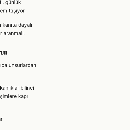
tı. günlük
em taşıyor.
 kanıta dayalı
r aranmalı.
umu
lıca unsurlardan
anlıklar bilinci
işimlere kapı
ar