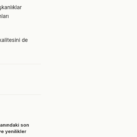
şkanlıklar
ları
kalitesini de
lanındaki son
e yenilikler