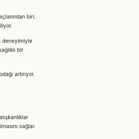
çlarından biri.
liyor.
ın deneyimiyle
ğlıklı bir
odağı artırıyor.
lışkanlıklar
lmasını sağlar.