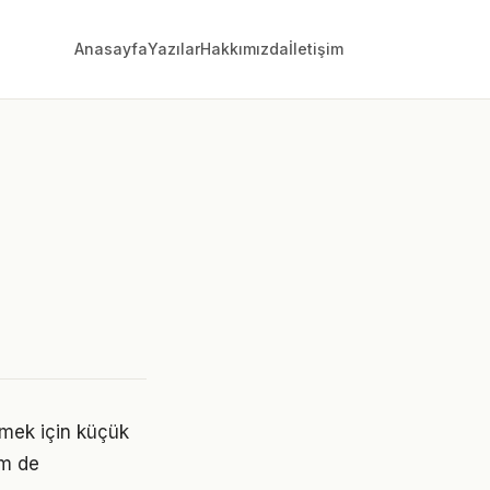
Anasayfa
Yazılar
Hakkımızda
İletişim
etmek için küçük
em de