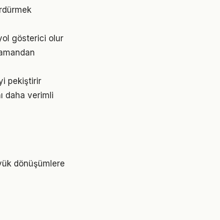
sürdürmek
yol gösterici olur
 zamandan
 pekiştirir
ı daha verimli
büyük dönüşümlere