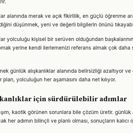
ır.
lar alanında merak ve açık fikirlilik, en güçlü öğrenme ara
ldiğini düşünmek, yeni ve değerli bilgilerin önünü tıkayabi
klar yolculuğu kişisel bir serüven olduğundan başkaların
pmak yerine kendi ilerlemenizi referans almak çok daha sa
mek günlük alışkanlıklar alanında belirsizliği azaltıyor ve 
ir plan, yolculuğun her aşamasını daha net kılıyor.
kanlıklar için sürdürülebilir adımlar
aşım, kaotik görünen sorunlara bile çözüm üretir. günlük a
k her adımın bilinçli ve planlı olması, sonuçların kalıcı o