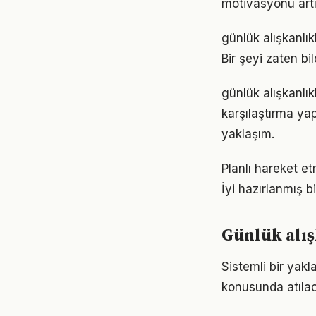
motivasyonu artır
günlük alışkanlık
Bir şeyi zaten bi
günlük alışkanlı
karşılaştırma ya
yaklaşım.
Planlı hareket et
İyi hazırlanmış b
Günlük alış
Sistemli bir yakl
konusunda atılaca