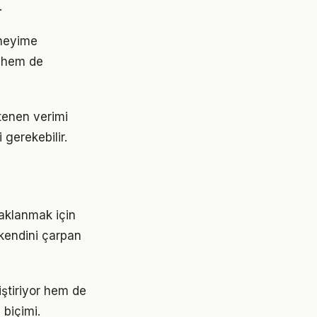
.
eneyime
 hem de
stenen verimi
 gerekebilir.
daklanmak için
 kendini çarpan
ştiriyor hem de
 biçimi.