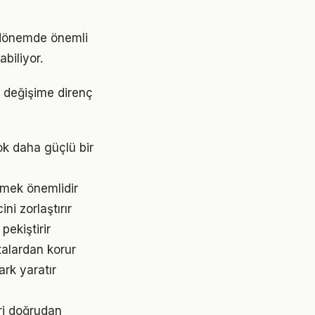
i dönemde önemli
abiliyor.
Bu değişime direnç
ok daha güçlü bir
etmek önemlidir
ni zorlaştırır
pekiştirir
talardan korur
ark yaratır
eri doğrudan