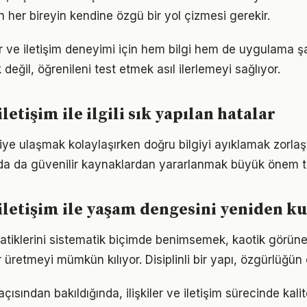
n her bireyin kendine özgü bir yol çizmesi gerekir.
iler ve iletişim deneyimi için hem bilgi hem de uygulama ş
eğil, öğrenileni test etmek asıl ilerlemeyi sağlıyor.
iletişim ile ilgili sık yapılan hatalar
giye ulaşmak kolaylaşırken doğru bilgiyi ayıklamak zorlaştı.
da da güvenilir kaynaklardan yararlanmak büyük önem t
e iletişim ile yaşam dengesini yeniden 
r pratiklerini sistematik biçimde benimsemek, kaotik görün
 üretmeyi mümkün kılıyor. Disiplinli bir yapı, özgürlüğün
 açısından bakıldığında, ilişkiler ve iletişim sürecinde ka