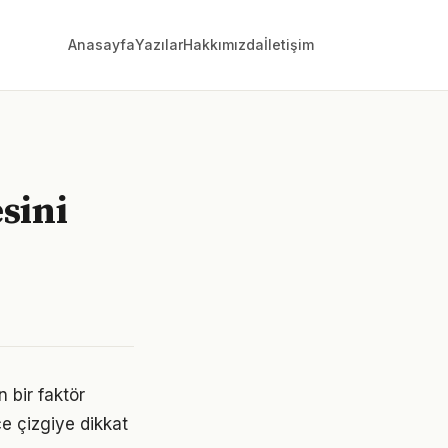
Anasayfa
Yazılar
Hakkımızda
İletişim
esini
n bir faktör
ce çizgiye dikkat