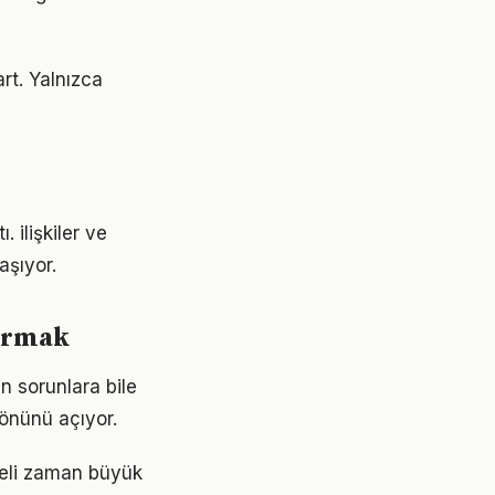
art. Yalnızca
 ilişkiler ve
aşıyor.
kurmak
en sorunlara bile
 önünü açıyor.
liteli zaman büyük