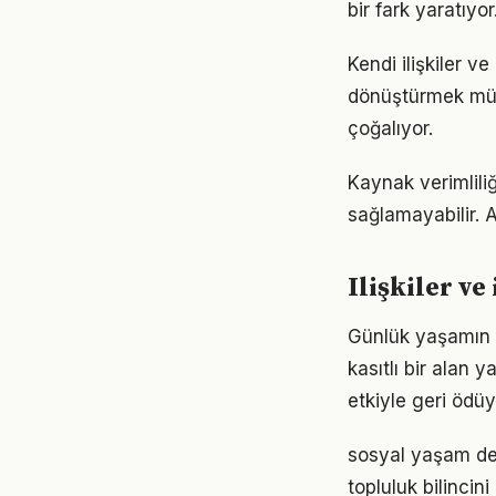
bir fark yaratıyo
Kendi ilişkiler 
dönüştürmek müm
çoğalıyor.
Kaynak verimliliğ
sağlamayabilir. A
Ilişkiler v
Günlük yaşamın h
kasıtlı bir alan 
etkiyle geri ödüy
sosyal yaşam de
topluluk bilincin