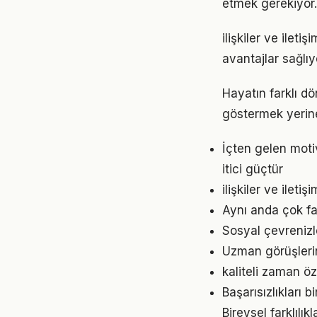
etmek gerekiyor.
ilişkiler ve ile
avantajlar sağlıyo
Hayatın farklı dö
göstermek yerine
İçten gelen moti
itici güçtür
ilişkiler ve ilet
Aynı anda çok faz
Sosyal çevrenizle
Uzman görüşlerin
kaliteli zaman öz
Başarısızlıkları b
Bireysel farklılı