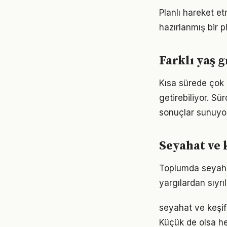
Planlı hareket et
hazırlanmış bir p
Farklı yaş g
Kısa sürede çok 
getirebiliyor. S
sonuçlar sunuyor
Seyahat ve 
Toplumda seyahat 
yargılardan sıyrı
seyahat ve keşi
Küçük de olsa he