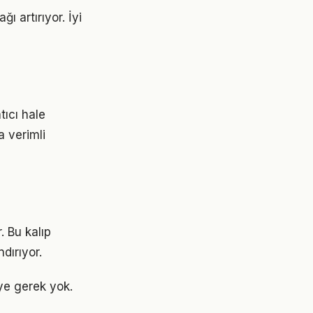
ı artırıyor. İyi
ıcı hale
a verimli
. Bu kalıp
dırıyor.
ye gerek yok.