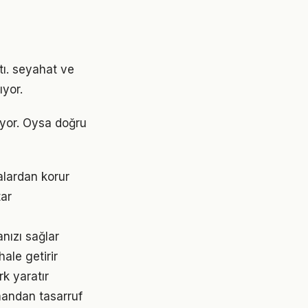
tı. seyahat ve
yor.
ıyor. Oysa doğru
lardan korur
tar
nızı sağlar
ale getirir
k yaratır
mandan tasarruf