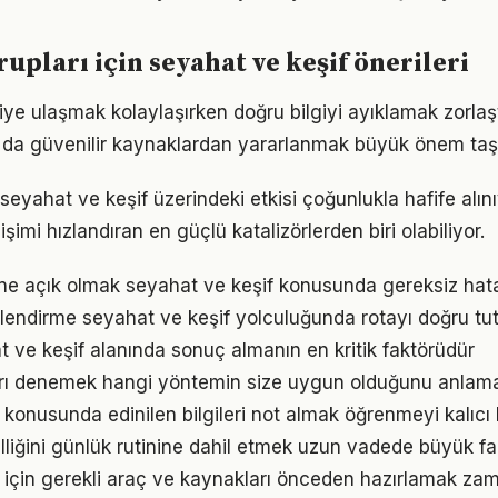
rupları için seyahat ve keşif önerileri
giye ulaşmak kolaylaşırken doğru bilgiyi ayıklamak zorlaş
 da güvenilir kaynaklardan yararlanmak büyük önem taşı
seyahat ve keşif üzerindeki etkisi çoğunlukla hafife alın
işimi hızlandıran en güçlü katalizörlerden biri olabiliyor.
ne açık olmak seyahat ve keşif konusunda gereksiz hata
lendirme seyahat ve keşif yolculuğunda rotayı doğru tu
at ve keşif alanında sonuç almanın en kritik faktörüdür
arı denemek hangi yöntemin size uygun olduğunu anlama
konusunda edinilen bilgileri not almak öğrenmeyi kalıcı h
lliğini günlük rutinine dahil etmek uzun vadede büyük far
 için gerekli araç ve kaynakları önceden hazırlamak za