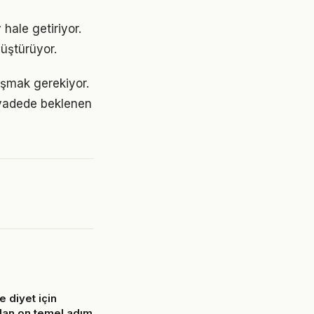
hale getiriyor.
üştürüyor.
laşmak gerekiyor.
 vadede beklenen
 diyet için
olan on temel adım