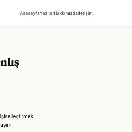
Anasayfa
Yazılar
Hakkımızda
İletişim
anlış
kişiselleştirmek
laşım.