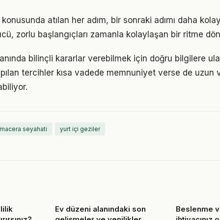
 konusunda atılan her adım, bir sonraki adımı daha kolay 
, zorlu başlangıçları zamanla kolaylaşan bir ritme dön
alanında bilinçli kararlar verebilmek için doğru bilgilere u
pılan tercihler kısa vadede memnuniyet verse de uzun
iliyor.
macera seyahati
yurt içi geziler
ilik
Ev düzeni alanındaki son
Beslenme ve
ırırsınız?
gelişmeler ve yenilikler
ihtiyacınız 