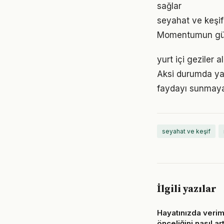
sağlar
seyahat ve keşif
Momentumun gücü
yurt içi geziler 
Aksi durumda ya
faydayı sunmayab
seyahat ve keşif
İlgili yazılar
Hayatınızda veriml
önceliğini nasıl art