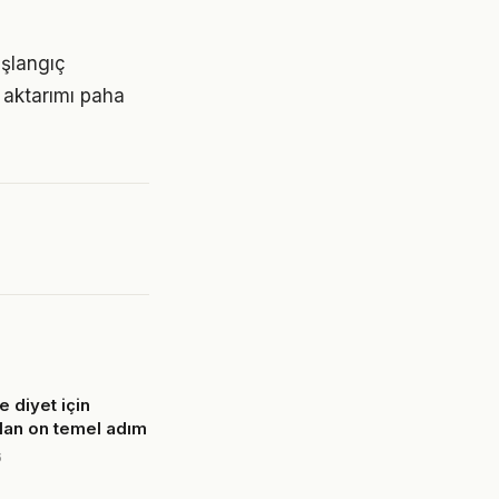
aşlangıç
 aktarımı paha
 diyet için
olan on temel adım
6