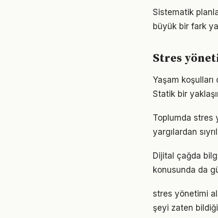
Sistematik planl
büyük bir fark ya
Stres yönet
Yaşam koşulları d
Statik bir yaklaş
Toplumda stres yö
yargılardan sıyrı
Dijital çağda bil
konusunda da gü
stres yönetimi al
şeyi zaten bildiğ