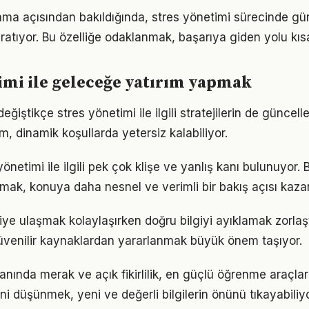
ama açısından bakıldığında, stres yönetimi sürecinde gü
ratıyor. Bu özelliğe odaklanmak, başarıya giden yolu kısal
imi ile geleceğe yatırım yapmak
eğiştikçe stres yönetimi ile ilgili stratejilerin de güncel
ım, dinamik koşullarda yetersiz kalabiliyor.
netimi ile ilgili pek çok klişe ve yanlış kanı bulunuyor. 
lmak, konuya daha nesnel ve verimli bir bakış açısı kazan
giye ulaşmak kolaylaşırken doğru bilgiyi ayıklamak zorlaş
venilir kaynaklardan yararlanmak büyük önem taşıyor.
anında merak ve açık fikirlilik, en güçlü öğrenme araçları
ini düşünmek, yeni ve değerli bilgilerin önünü tıkayabiliyo