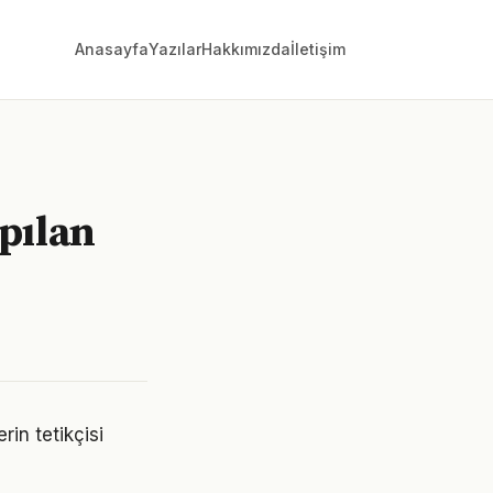
Anasayfa
Yazılar
Hakkımızda
İletişim
pılan
in tetikçisi