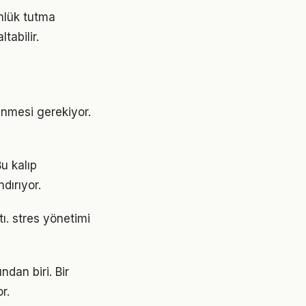
nlük tutma
tabilir.
lenmesi gerekiyor.
Bu kalıp
dırıyor.
tı. stres yönetimi
ndan biri. Bir
r.