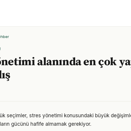
ehber
R
önetimi alanında en çok ya
lış
ük seçimler, stres yönetimi konusundaki büyük değişimler
ıkların gücünü hafife almamak gerekiyor.