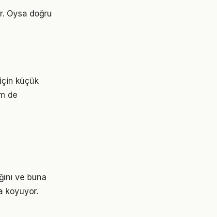
or. Oysa doğru
 için küçük
em de
ğını ve buna
a koyuyor.