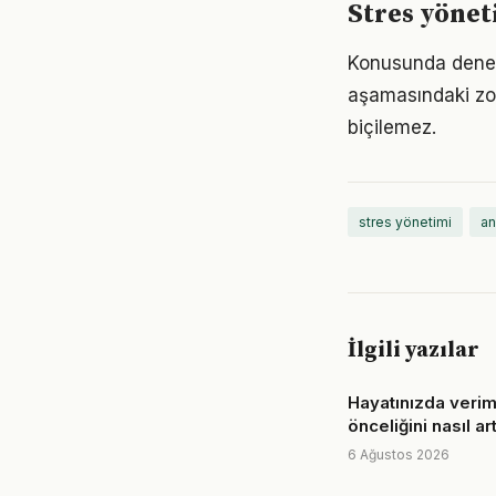
Stres yöneti
Konusunda deneyim
aşamasındaki zor
biçilemez.
stres yönetimi
an
İlgili yazılar
Hayatınızda veriml
önceliğini nasıl art
6 Ağustos 2026