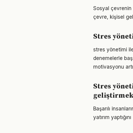
Sosyal çevrenin 
çevre, kişisel gel
Stres yönet
stres yönetimi il
denemelerle başl
motivasyonu artır
Stres yönet
geliştirme
Başarılı insanla
yatırım yaptığın