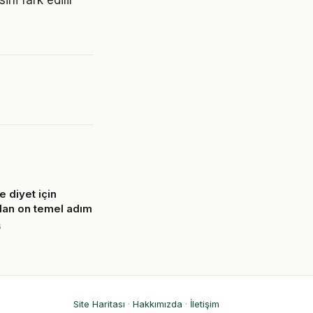
ni fark edilir
 diyet için
olan on temel adım
6
Site Haritası
·
Hakkımızda
·
İletişim