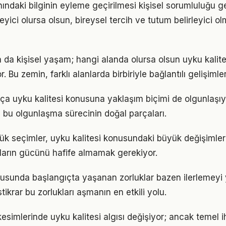
nındaki bilginin eyleme geçirilmesi kişisel sorumluluğu g
eyici olursa olsun, bireysel tercih ve tutum belirleyici
a da kişisel yaşam; hangi alanda olursa olsun uyku kalites
. Bu zemin, farklı alanlarda birbiriyle bağlantılı gelişimler
tıkça uyku kalitesi konusuna yaklaşım biçimi de olgunlaşıy
a bu olgunlaşma sürecinin doğal parçaları.
ük seçimler, uyku kalitesi konusundaki büyük değişimleri
ıkların gücünü hafife almamak gerekiyor.
nusunda başlangıçta yaşanan zorluklar bazen ilerlemeyi y
tikrar bu zorlukları aşmanın en etkili yolu.
esimlerinde uyku kalitesi algısı değişiyor; ancak temel i