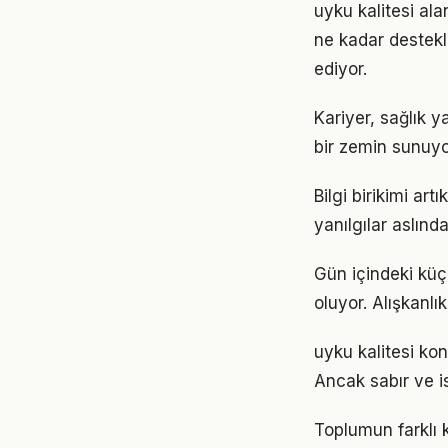
uyku kalitesi ala
ne kadar destekl
ediyor.
Kariyer, sağlık y
bir zemin sunuyor
Bilgi birikimi ar
yanılgılar aslınd
Gün içindeki küç
oluyor. Alışkanl
uyku kalitesi ko
Ancak sabır ve is
Toplumun farklı k