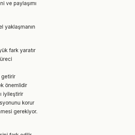
ini ve paylaşımı
nel yaklaşmanın
ük fark yaratır
üreci
getirir
ek önemlidir
yileştirir
asyonunu korur
enmesi gerekiyor.