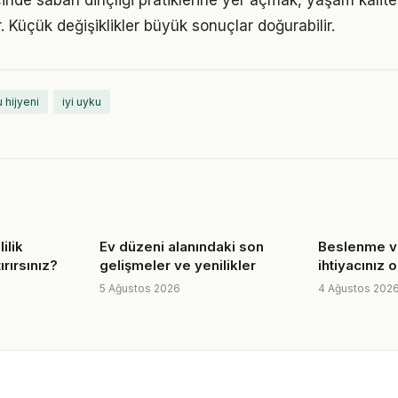
çinde sabah dinçliği pratiklerine yer açmak, yaşam kalitesi
. Küçük değişiklikler büyük sonuçlar doğurabilir.
 hijyeni
iyi uyku
ilik
Ev düzeni alanındaki son
Beslenme ve
ırırsınız?
gelişmeler ve yenilikler
ihtiyacınız 
5 Ağustos 2026
4 Ağustos 202