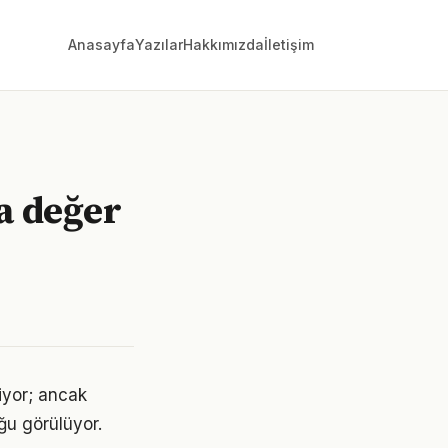
Anasayfa
Yazılar
Hakkımızda
İletişim
za değer
iyor; ancak
ğu görülüyor.