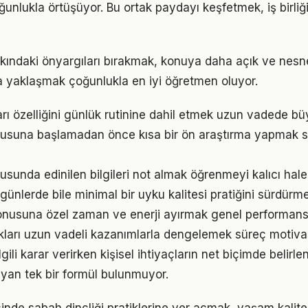
ğunlukla örtüşüyor. Bu ortak paydayı keşfetmek, iş birliğ
kkındaki önyargıları bırakmak, konuya daha açık ve nes
la yaklaşmak çoğunlukla en iyi öğretmen oluyor.
ı özelliğini günlük rutinine dahil etmek uzun vadede büy
onusuna başlamadan önce kısa bir ön araştırma yapmak s
usunda edinilen bilgileri not almak öğrenmeyi kalıcı hale 
ünlerde bile minimal bir uyku kalitesi pratiğini sürdürm
nusuna özel zaman ve enerji ayırmak genel performansı i
ukları uzun vadeli kazanımlarla dengelemek süreç motiv
ilgili karar verirken kişisel ihtiyaçların net biçimde belirl
yan tek bir formül bulunmuyor.