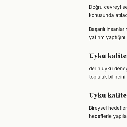
Doğru çevreyi s
konusunda atılaca
Başarılı insanla
yatırım yaptığın
Uyku kalite
derin uyku deney
topluluk bilincin
Uyku kalite
Bireysel hedefler 
hedeflerle yapıla