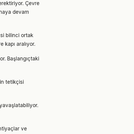
erektiriyor. Çevre
 olmaya devam
i bilinci ortak
e kapı aralıyor.
or. Başlangıçtaki
n tetikçisi
avaşlatabiliyor.
htiyaçlar ve