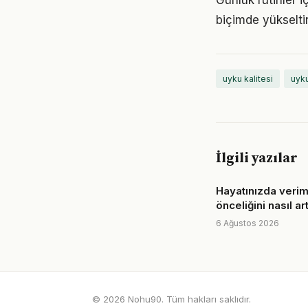
Günlük rutinler i
biçimde yükseltir
uyku kalitesi
uyku
İlgili yazılar
Hayatınızda veriml
önceliğini nasıl art
6 Ağustos 2026
© 2026 Nohu90. Tüm hakları saklıdır.