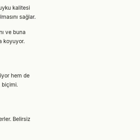
yku kalitesi
lmasını sağlar.
ını ve buna
a koyuyor.
riyor hem de
 biçimi.
rler. Belirsiz