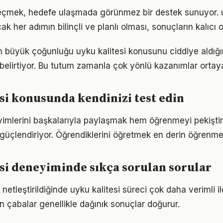
eçmek, hedefe ulaşmada görünmez bir destek sunuyor. u
k her adımın bilinçli ve planlı olması, sonuçların kalıcı o
rın büyük çoğunluğu uyku kalitesi konusunu ciddiye aldığ
ı belirtiyor. Bu tutum zamanla çok yönlü kazanımlar ortay
si konusunda kendinizi test edin
imlerini başkalarıyla paylaşmak hem öğrenmeyi pekişti
i güçlendiriyor. Öğrendiklerini öğretmek en derin öğrenme
si deneyiminde sıkça sorulan sorular
netleştirildiğinde uyku kalitesi süreci çok daha verimli ile
n çabalar genellikle dağınık sonuçlar doğurur.