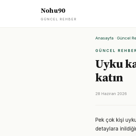
Nohu90
GÜNCEL REHBER
Anasayfa
·
Güncel R
GÜNCEL REHBE
Uyku ka
katın
28 Haziran 2026
Pek çok kişi uyk
detaylara inild