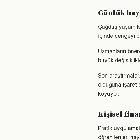
Günlük haya
Çağdaş yaşam ko
içinde dengeyi b
Uzmanların önerd
büyük değişiklikl
Son araştırmalar,
olduğuna işaret 
koyuyor.
Kişisel fin
Pratik uygulamala
öğrenilenleri hay