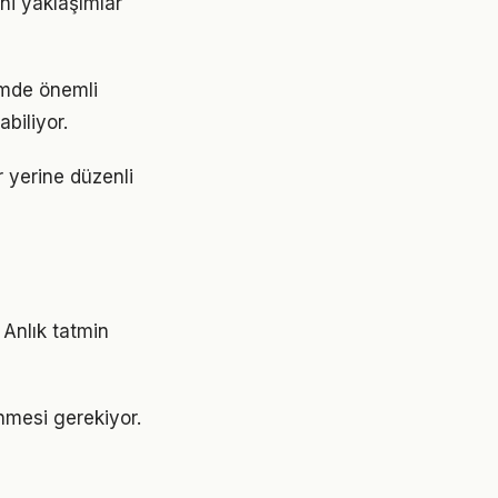
ni yaklaşımlar
emde önemli
abiliyor.
r yerine düzenli
 Anlık tatmin
lenmesi gerekiyor.