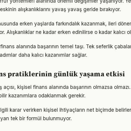
arruf yöntemleri alanında önemli değişimler yaşanıyor. Ye
skinin alışkanlıklarını yavaş yavaş geride bırakıyor.
onusunda erken yaşlarda farkındalık kazanmak, ileri dön
r. Alışkanlıklar ne kadar erken edinilirse o kadar kalıcı ol
el finans alanında başarının temel taşı. Tek seferlik çabala
 adımlar daha kalıcı kazanımlar sağlar.
ans pratiklerinin günlük yaşama etkisi
 açısı, kişisel finans alanında başarının olmazsa olmazı.
bilir kazanımlara odaklanmak gerekir.
 ilgili karar verirken kişisel ihtiyaçların net biçimde belir
yan tek bir formül bulunmuyor.