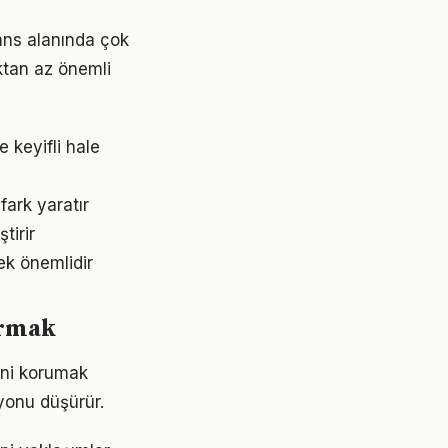
nans alanında çok
aktan az önemli
 keyifli hale
fark yaratır
tirir
ek önemlidir
turmak
ini korumak
yonu düşürür.