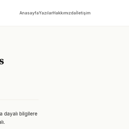
Anasayfa
Yazılar
Hakkımızda
İletişim
s
 dayalı bilgilere
lı.