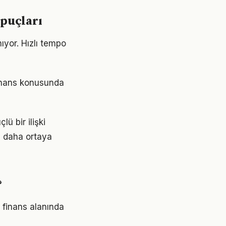
ipuçları
yor. Hızlı tempo
finans konusunda
ü bir ilişki
z daha ortaya
?
l finans alanında