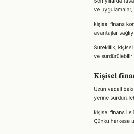
Son yıllarda tas
ve uygulamalar, e
kişisel finans k
avantajlar sağlıyo
Süreklilik, kişis
ve sürdürülebilir
Kişisel fin
Uzun vadeli bakış
yerine sürdürüle
kişisel finans ile
Çünkü herkese u