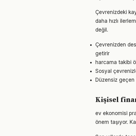
Çevrenizdeki kay
daha hızlı ilerle
değil.
Çevrenizden dest
getirir
harcama takibi ö
Sosyal çevrenizl
Düzensiz geçen g
Kişisel fin
ev ekonomisi pra
önem taşıyor. Ka